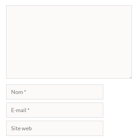
Commentaire
Nom
E-
mail
Site
web