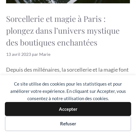
Sorcellerie et magie à Paris :
plongez dans l’univers mystique
des boutiques enchantées
13 avril 2023
par
Marie
Depuis des millénaires, la sorcellerie et la magie font
partie intégrante de l’imaginaire et de la culture de
Ce site utilise des cookies pour les statistiques et pour
bien des …
Lire la suite
améliorer votre expérience. En cliquant sur Accepter, vous
consentez à notre utilisation des cookies.
Catégories
Divers
Accepter
Préférences des cookies
Refuser