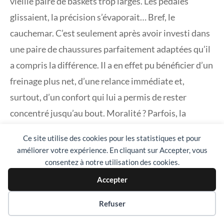
vieille paire de baskets trop larges. Les pédales
glissaient, la précision s’évaporait… Bref, le
cauchemar. C’est seulement après avoir investi dans
une paire de chaussures parfaitement adaptées qu’il
a compris la différence. Il a en effet pu bénéficier d’un
freinage plus net, d’une relance immédiate et,
surtout, d’un confort qui lui a permis de rester
concentré jusqu’au bout. Moralité ? Parfois, la
victoire ne tient pas au moteur, mais à ce que vous
Ce site utilise des cookies pour les statistiques et pour
portez aux pieds. Et pour cause ! Les
modèles Sparco
améliorer votre expérience. En cliquant sur Accepter, vous
conformes aux normes FIA
sont pensés pour
consentez à notre utilisation des cookies.
résister au feu, limiter les chocs et offrir une semelle
Accepter
fine qui capte chaque vibration.
Préférences des cookies
Refuser
Où trouver vos chaussures Sparco ?