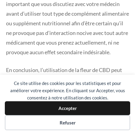
important que vous discutiez avec votre médecin
avant d’utiliser tout type de complément alimentaire
ou supplément nutritionnel afin d’être certain qu’il
ne provoque pas d’interaction nocive avec tout autre
médicament que vous prenez actuellement, ni ne
provoque aucun effet secondaire indésirable.
En conclusion, l’utilisation de la fleur de CBD peut
offrir de nombreux avantages pour la santé et le
Ce site utilise des cookies pour les statistiques et pour
bien-être. Il est recommandé de choisir des produits
améliorer votre expérience. En cliquant sur Accepter, vous
consentez à notre utilisation des cookies.
certifiés, sans pesticides ni autres produits
chimiques nocifs, et de consommer la fleur de CBD
Accepter
en fonction des recommandations du fabricant.
Préférences des cookies
Refuser
Enfin, il est important de se renseigner sur les lois en