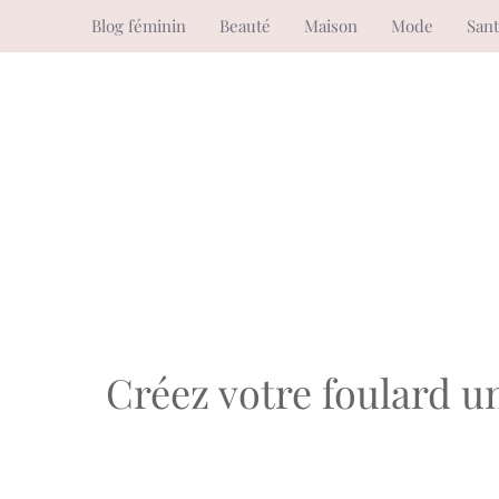
Aller
Blog féminin
Beauté
Maison
Mode
San
au
contenu
Créez votre foulard un