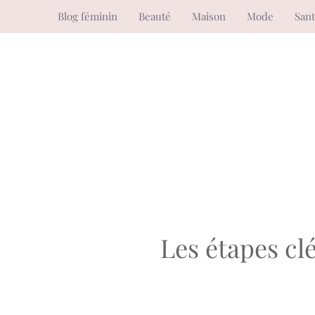
Aller
Blog féminin
Beauté
Maison
Mode
San
au
contenu
Les étapes c