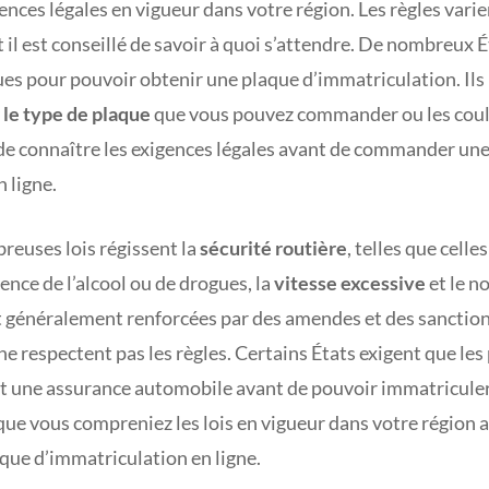
nces légales en vigueur dans votre région. Les règles varien
t il est conseillé de savoir à quoi s’attendre. De nombreux 
es pour pouvoir obtenir une plaque d’immatriculation. Il
r le type de plaque
que vous pouvez commander ou les coule
de connaître les exigences légales avant de commander un
 ligne.
breuses lois régissent la
sécurité routière
, telles que celle
ence de l’alcool ou de drogues, la
vitesse excessive
et le n
t généralement renforcées par des amendes et des sanction
ne respectent pas les règles. Certains États exigent que les
t une assurance automobile avant de pouvoir immatriculer l
que vous compreniez les lois en vigueur dans votre région
que d’immatriculation en ligne.