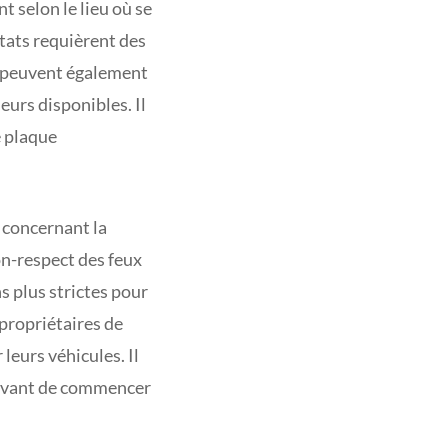
t selon le lieu où se
États requièrent des
s peuvent également
urs disponibles. Il
e plaque
s concernant la
on-respect des feux
s plus strictes pour
 propriétaires de
eurs véhicules. Il
 avant de commencer