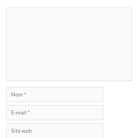
Commentaire
Nom
E-
mail
Site
web