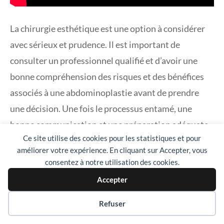
La chirurgie esthétique est une option à considérer
avec sérieux et prudence. Il est important de
consulter un professionnel qualifié et d’avoir une
bonne compréhension des risques et des bénéfices
associés à une abdominoplastie avant de prendre
une décision. Une fois le processus entamé, une
bonne communication et une préparation adéquate
Ce site utilise des cookies pour les statistiques et pour
sont essentielles pour obtenir des résultats
améliorer votre expérience. En cliquant sur Accepter, vous
satisfaisants.
consentez à notre utilisation des cookies.
Accepter
Foire Aux Questions
Préférences des cookies
Refuser
Qu’est-ce qu’une abdominoplastie ?