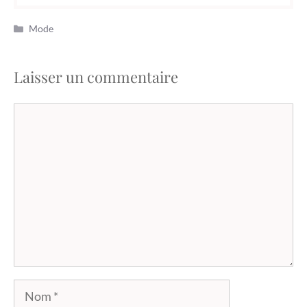
Catégories
Mode
Laisser un commentaire
Commentaire
Nom