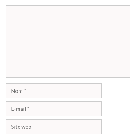
Commentaire
Nom
E-
mail
Site
web