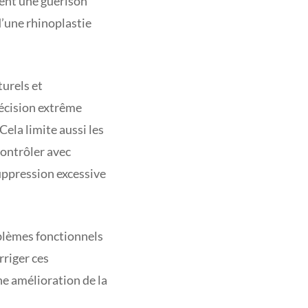
ent une guérison
d’une rhinoplastie
turels et
récision extrême
ela limite aussi les
contrôler avec
suppression excessive
oblèmes fonctionnels
rriger ces
ne amélioration de la