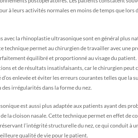
onflements postopératoires. Les patients constatent souv
tour à leurs activités normales en moins de temps que lors 
s avec la rhinoplastie ultrasonique sont en général plus na
e technique permet au chirurgien de travailler avec une p
rfaitement équilibré et proportionné au visage du patient. C
ions et de résultats insatisfaisants, car le chirurgien peut 
é d’os enlevée et éviter les erreurs courantes telles que la 
u des irrégularités dans la forme du nez.
asonique est aussi plus adaptée aux patients ayant des pr
 de la cloison nasale. Cette technique permet en effet de co
éservant l’intégrité structurelle du nez, ce qui conduit à u
illeure qualité de vie pour le patient.