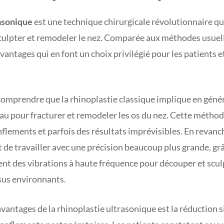
rasonique
est une technique chirurgicale révolutionnaire qui
culpter et remodeler le nez. Comparée aux méthodes usuell
vantages qui en font un choix privilégié pour les patients e
 comprendre que la rhinoplastie classique implique en généra
au pour fracturer et remodeler les os du nez. Cette métho
lements et parfois des résultats imprévisibles. En revanch
de travailler avec une précision beaucoup plus grande, grâc
nt des vibrations à haute fréquence pour découper et sculp
sus environnants.
avantages de la rhinoplastie ultrasonique est la réduction s