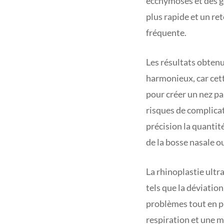
ecchymoses et des g
plus rapide et un re
fréquente.
Les résultats obtenu
harmonieux, car cett
pour créer un nez pa
risques de complicat
précision la quantit
de la bosse nasale o
La rhinoplastie ultr
tels que la déviation
problèmes tout en pr
respiration et une me