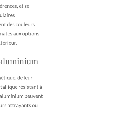
érences, et se
pulaires
sent des couleurs
 mates aux options
xtérieur.
n aluminium
étique, de leur
étallique résistant à
en aluminium peuvent
eurs attrayants ou