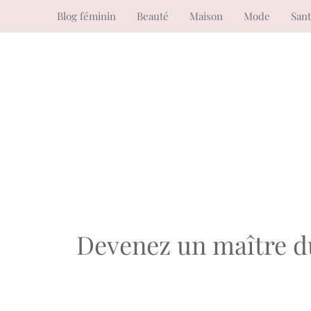
Aller
Blog féminin
Beauté
Maison
Mode
San
au
contenu
Devenez un maître du